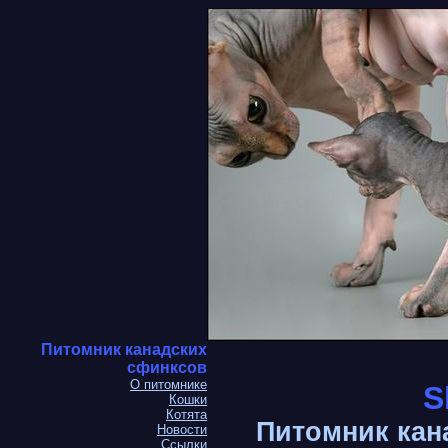
Питомник канадских
сфинксов
О питомнике
S
Кошки
Котята
Питомник кан
Новости
Ссылки