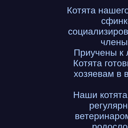
Котята нашег
сфинк
социализиров
члены
Приучены к л
Котята гото
хозяевам в 
Наши котята
регулярн
ветеринаром
родосло