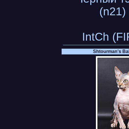
(n21)
IntCh (FI
Shtourman's Ba