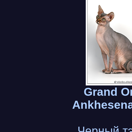
Grand O
Ankhesen
Черный т